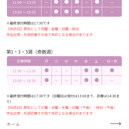
11:00 〜 13:30
ー
ー
ー
15:00 〜 18:30
ー
ー
ー
※最終受付時間は17:30です
【休診日】原則として月曜・金曜・日曜・祝日
学会出席・外部診療その他で休診となる場合があります
第1・3・5週（奇数週）
診療時間
月
火
水
木
金
土
日・祝
11:00 〜 13:30
ー
ー
ー
15:00 〜 18:30
ー
ー
ー
ー
※最終受付時間は17:30です（日曜日は受付は13:00まで、診療は14:30ま
で）
【休診日】原則として火曜・水曜・木曜・日曜（午後）・祝日（午後）
学会出席・外部診療その他で休診となる場合があります
ホーム