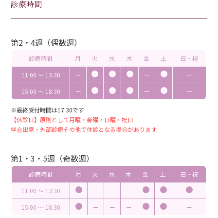
診療時間
第2・4週（偶数週）
診療時間
月
火
水
木
金
土
日・祝
11:00 〜 13:30
ー
ー
ー
15:00 〜 18:30
ー
ー
ー
※最終受付時間は17:30です
【休診日】原則として月曜・金曜・日曜・祝日
学会出席・外部診療その他で休診となる場合があります
第1・3・5週（奇数週）
診療時間
月
火
水
木
金
土
日・祝
11:00 〜 13:30
ー
ー
ー
15:00 〜 18:30
ー
ー
ー
ー