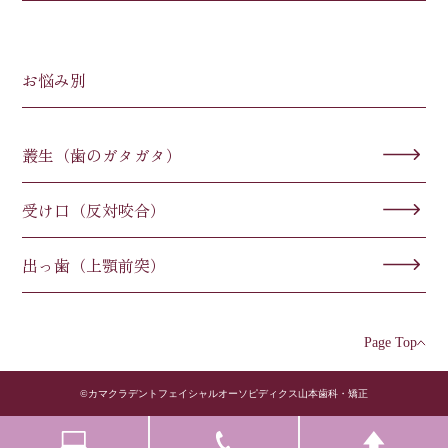
お悩み別
叢生（歯のガタガタ）
受け口（反対咬合）
出っ歯（上顎前突）
Page Top
©カマクラデントフェイシャルオーソピディクス山本歯科・矯正