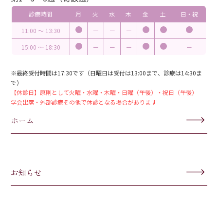
診療時間
月
火
水
木
金
土
日・祝
11:00 〜 13:30
ー
ー
ー
15:00 〜 18:30
ー
ー
ー
ー
※最終受付時間は17:30です（日曜日は受付は13:00まで、診療は14:30ま
で）
【休診日】原則として火曜・水曜・木曜・日曜（午後）・祝日（午後）
学会出席・外部診療その他で休診となる場合があります
ホーム
お知らせ