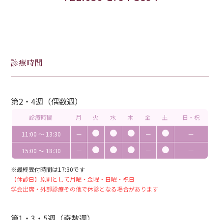
診療時間
第2・4週（偶数週）
診療時間
月
火
水
木
金
土
日・祝
11:00 〜 13:30
ー
ー
ー
15:00 〜 18:30
ー
ー
ー
※最終受付時間は17:30です
【休診日】原則として月曜・金曜・日曜・祝日
学会出席・外部診療その他で休診となる場合があります
第1・3・5週（奇数週）