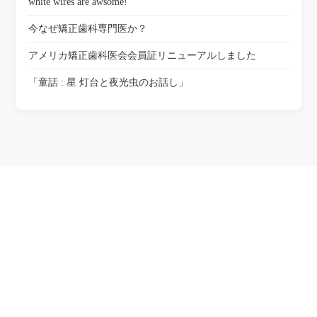
white wires are awsome!
今なぜ矯正歯科専門医か？
アメリカ矯正歯科医会会員証リニューアルしました
「童話 : 星 灯台と夜光虫のお話し」