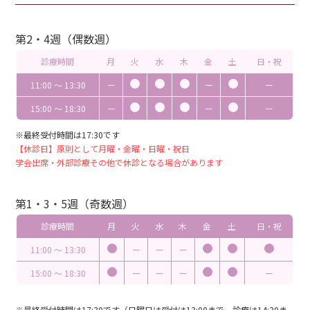
第2・4週（偶数週）
診療時間
月
火
水
木
金
土
日・祝
11:00 〜 13:30
ー
ー
ー
15:00 〜 18:30
ー
ー
ー
※最終受付時間は17:30です
【休診日】原則として月曜・金曜・日曜・祝日
学会出席・外部診療その他で休診となる場合があります
第1・3・5週（奇数週）
診療時間
月
火
水
木
金
土
日・祝
11:00 〜 13:30
ー
ー
ー
15:00 〜 18:30
ー
ー
ー
ー
※最終受付時間は17:30です（日曜日は受付は13:00まで、診療は14:30ま