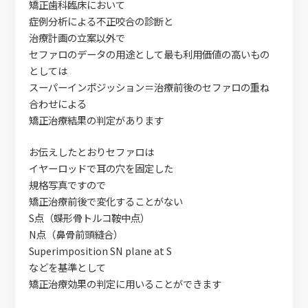
矯正歯科臨床において
症例分析による不正咬合の診断と
治療計画の立案以外で
セファロのデータの用途として最も利用価値の高いもの
としては
スーパーインポジッション＝治療前後のセファロの重ね
合わせによる
矯正治療結果の判定があります
お伝えしたとおりセファロは
イヤーロッドで耳の穴を固定した
規格写真ですので
矯正治療前後で変化することがない
S点（蝶形骨トルコ鞍中点）
N点（鼻骨前頭縫合）
Superimposition SN plane at S
などを基準として
矯正治療効果の判定に用いることができます