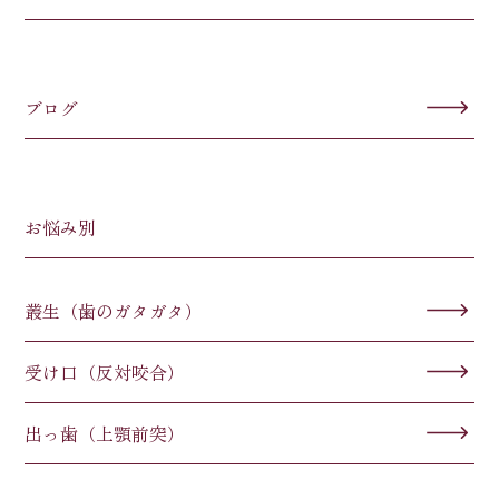
ブログ
お悩み別
叢生（歯のガタガタ）
受け口（反対咬合）
出っ歯（上顎前突）