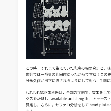
この時，それまで生えていた乳歯の幅の合計と，後続
歯列では一番奥の乳臼歯だったからですね！この差
分永久歯が風下に流されるようにして近心= 手前
われわれ矯正歯科医は，全部の症例で，抜歯をして
グスを計測し= available arch length ．トゥ
算定し，さらに，セファロ分析をして head plate c
ます．