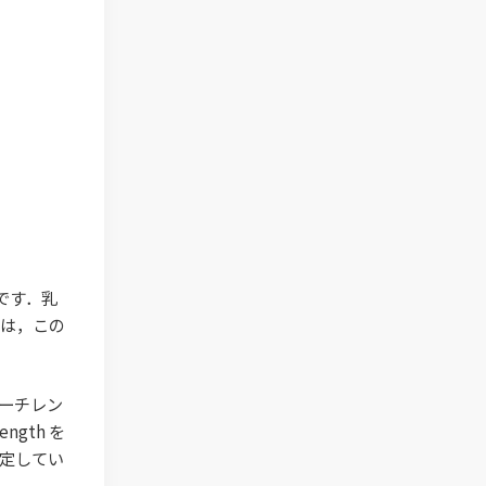
です．乳
のは，この
ーチレン
ngth を
を判定してい