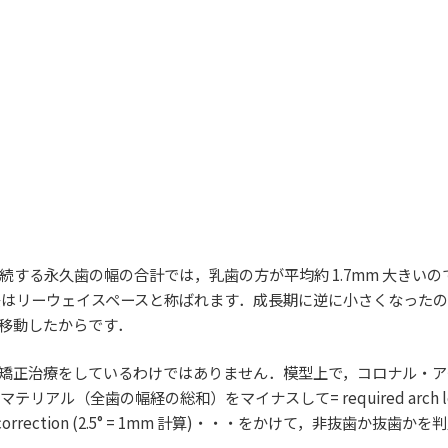
する永久歯の幅の合計では，乳歯の方が平均約 1.7mm 大きいの
はリーウェイスペースと称ばれます．成長期に逆に小さくなった
に移動したからです．
矯正治療をしているわけではありません．模型上で，コロナル・ア
ース・マテリアル（全歯の幅経の総和）をマイナスして= required arch le
orrection (2.5° = 1mm 計算)・・・をかけて，非抜歯か抜歯か