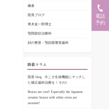
鎌倉
院長ブログ
電話
予約
青木亥一郎博士
顎関節症治療科
顔の整形・顎顔面整形歯科
新着コラム
院長 blog : 今こそ生体機能にマッチし
た矯正歯科治療を！その1
Braces are cool! Especially the Japanese
ceramic braces with white wires are
awsome!