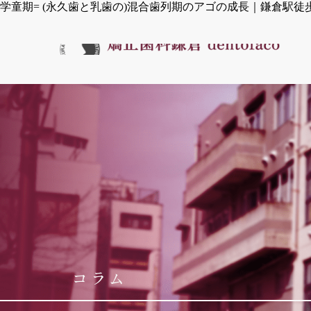
学童期= (永久歯と乳歯の)混合歯列期のアゴの成長｜鎌倉駅
コラム