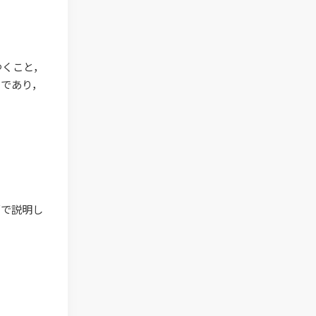
ゆくこと，
のであり，
ゴで説明し