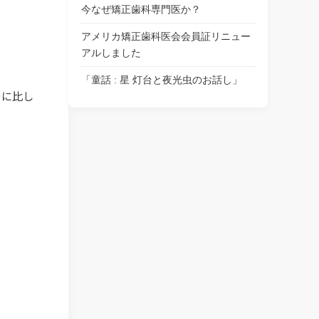
今なぜ矯正歯科専門医か？
アメリカ矯正歯科医会会員証リニュー
アルしました
「童話 : 星 灯台と夜光虫のお話し」
のに比し