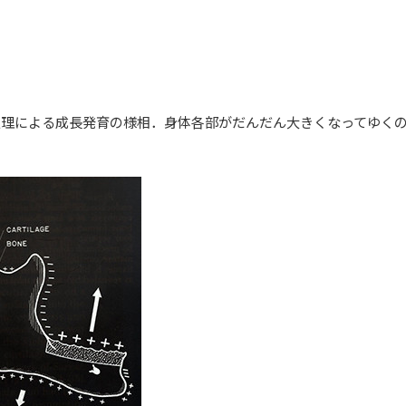
処理による成長発育の様相．身体各部がだんだん大きくなってゆく