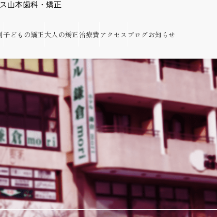
クス山本歯科・矯正
別
子どもの矯正
大人の矯正
治療費
アクセス
ブログ
お知らせ
正歯科