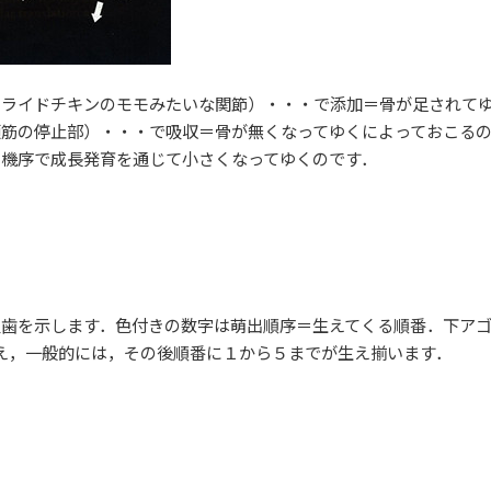
フライドチキンのモモみたいな関節）・・・で添加＝骨が足されて
筋の停止部）・・・で吸収＝骨が無くなってゆくによっておこる
機序で成長発育を通じて小さくなってゆくのです．
久歯を示します．色付きの数字は萌出順序＝生えてくる順番．下ア
え，一般的には，その後順番に１から５までが生え揃います．