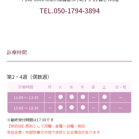
TEL.050-1794-3894
診療時間
第2・4週（偶数週）
診療時間
月
火
水
木
金
土
日・祝
11:00 〜 13:30
ー
ー
ー
15:00 〜 18:30
ー
ー
ー
※最終受付時間は17:30です
【休診日】原則として月曜・金曜・日曜・祝日
学会出席・外部診療その他で休診となる場合があります