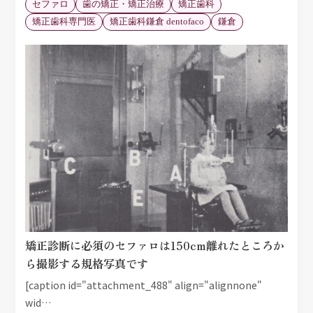
セファロ
歯の矯正・矯正治療
矯正歯科
矯正歯科専門医
矯正歯科鎌倉 dentofaco
鎌倉
矯正診断に必須のセファロは150cm離れたところか
ら撮影する規格写真です
[caption id="attachment_488" align="alignnone"
wid…