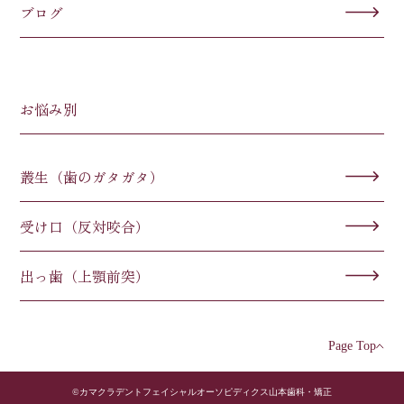
ブログ
お悩み別
叢生（歯のガタガタ）
受け口（反対咬合）
出っ歯（上顎前突）
Page Top
©カマクラデントフェイシャルオーソピディクス山本歯科・矯正