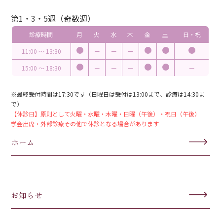
第1・3・5週（奇数週）
診療時間
月
火
水
木
金
土
日・祝
11:00 〜 13:30
ー
ー
ー
15:00 〜 18:30
ー
ー
ー
ー
※最終受付時間は17:30です（日曜日は受付は13:00まで、診療は14:30ま
で）
【休診日】原則として火曜・水曜・木曜・日曜（午後）・祝日（午後）
学会出席・外部診療その他で休診となる場合があります
ホーム
お知らせ