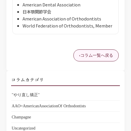
American Dental Association
日本顎関節学会
American Association of Orthodontists
World Federation of Orthodontists, Member
コラム一覧へ戻る
コラムカテゴリ
"やり直し矯正"
AAO=AmericanAssociationOf Orthodontists
Champagne
Uncategorized