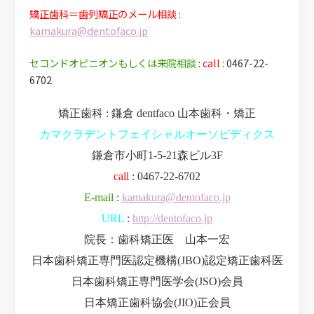
矯正歯科＝歯列矯正のメール相談
:
kamakura@dentofaco.jp
セコンドオピニオンもしくは来院相談
:
call
: 0467-22-
6702
矯正歯科 : 鎌倉 dentfaco 山本歯科・矯正
カマクラデントフェイシャルオーソピディクス
鎌倉市小町1-5-21森ビル3F
call
: 0467-22-6702
E-mail
:
kamakura@dentofaco.jp
URL
:
http://dentofaco.jp
院長：歯科矯正医 山本一宏
日本歯科矯正専門医認定機構(JBO)認定矯正歯科医
日本歯科矯正専門医学会(JSO)会員
日本矯正歯科協会(JIO)正会員