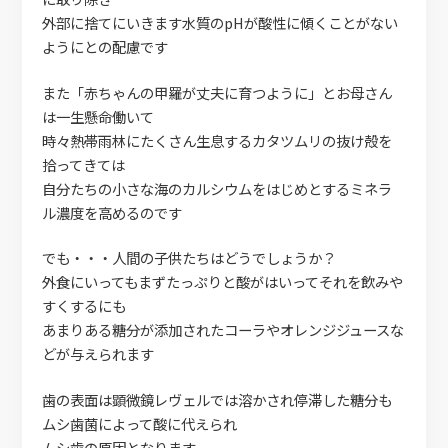
外部に捨てにいきます水質のpHが酸性に傾くことがない
ようにとの配慮です
また「赤ちゃんの甲羅が丈夫に育つように」とお母さん
は一生懸命働いて
時々熱帯雨林にたくさん生息するカタツムリの抜け殻を
拾ってきては
自分たちの小さな海のカルシウムをはじめとするミネラ
ル濃度を高めるのです
でも・・・人間の子供たちはどうでしょうか？
外食にいってもまずたっぷりと酸がはいってそれを飲みや
すくするにも
あまりある糖分が添加されたコーラやオレンジジュースな
どが与えられます
歯の表面は顕微鏡レヴェルでは溶かされ停滞した糖分も
ムシ歯菌によって酸に代えられ
ムシ歯の原因となります