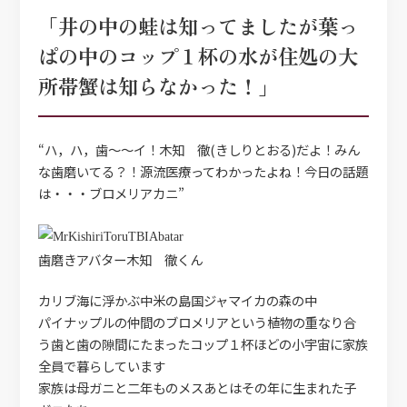
「井の中の蛙は知ってましたが葉っ
ぱの中のコップ１杯の水が住処の大
所帯蟹は知らなかった！」
“ハ，ハ，歯〜〜イ！木知 徹(きしりとおる)だよ！みん
な歯磨いてる？！源流医療ってわかったよね！今日の話題
は・・・ブロメリアカニ”
歯磨きアバター木知 徹くん
カリブ海に浮かぶ中米の島国ジャマイカの森の中
パイナップルの仲間のブロメリアという植物の重なり合
う歯と歯の隙間にたまったコップ１杯ほどの小宇宙に家族
全員で暮らしています
家族は母ガニと二年ものメスあとはその年に生まれた子