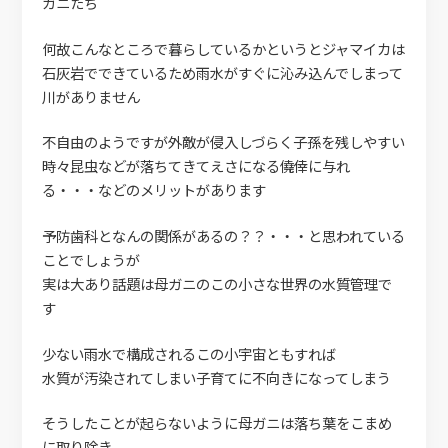
ガニたち
何故こんなところで暮らしているかというとジャマイカは
石灰岩でできているため雨水がすぐに沁み込んでしまって
川がありません
不自由のようですが外敵が侵入しづらく子孫を残しやすい
時々昆虫などが落ちてきてえさになる僥倖に与れ
る・・・などのメリットがあります
予防歯科となんの関係があるの？？・・・と思われている
ことでしょうが
実は大あり話題は母ガニのこの小さな世界の水質管理で
す
少ない雨水で構成されるこの小宇宙ともすれば
水質が汚染されてしまい子育てに不向きになってしまう
そうしたことが起らないように母ガニは落ち葉をこまめ
に取り除き