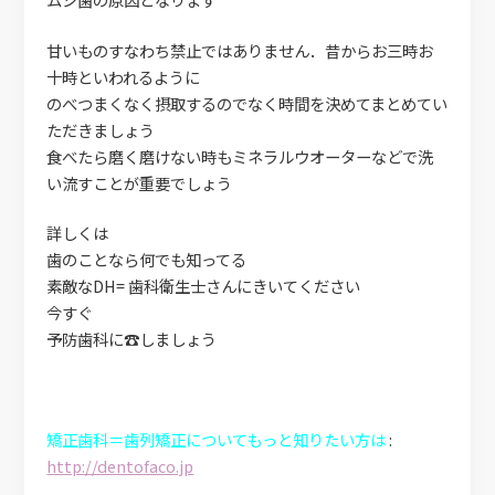
甘いものすなわち禁止ではありません．昔からお三時お
十時といわれるように
のべつまくなく摂取するのでなく時間を決めてまとめてい
ただきましょう
食べたら磨く磨けない時もミネラルウオーターなどで洗
い流すことが重要でしょう
詳しくは
歯のことなら何でも知ってる
素敵なDH= 歯科衛生士さんにきいてください
今すぐ
予防歯科に☎しましょう
矯正歯科＝歯列矯正についてもっと知りたい方は
:
http://dentofaco.jp