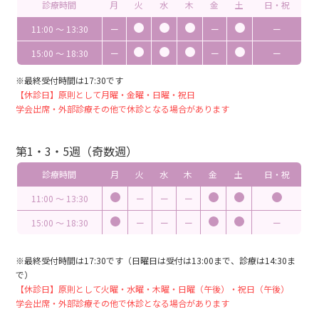
診療時間
月
火
水
木
金
土
日・祝
11:00 〜 13:30
ー
ー
ー
15:00 〜 18:30
ー
ー
ー
※最終受付時間は17:30です
【休診日】原則として月曜・金曜・日曜・祝日
学会出席・外部診療その他で休診となる場合があります
第1・3・5週（奇数週）
診療時間
月
火
水
木
金
土
日・祝
11:00 〜 13:30
ー
ー
ー
15:00 〜 18:30
ー
ー
ー
ー
※最終受付時間は17:30です（日曜日は受付は13:00まで、診療は14:30ま
で）
【休診日】原則として火曜・水曜・木曜・日曜（午後）・祝日（午後）
学会出席・外部診療その他で休診となる場合があります